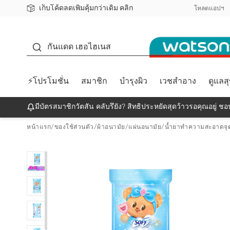
เก็บโค้ดลดเพิ่มคุ้มกว่าเดิม คลิก
ชอปออนไลน์ครั้งแรก ลดเพิ่มจุก ๆ 10%! 🎉
📦ส่งฟรี! เมื่อชอป 499฿
สมาชิกวัตสัน คลับดียังไง?
โหลดแอปฯ
กันแดด
กันแดด เฮอไฮเนส
⚡โปรโมชั่น
สมาชิก
บำรุงผิว
เวชสำอาง
ดูแลส
มีบัตรสมาชิกวัตสัน คลับรึยัง? สิทธิประหยัดสุดว้าวรอคุณอยู่ ชอป
หน้าแรก
/
ของใช้ส่วนตัว
/
ผ้าอนามัย/แผ่นอนามัย
/
น้ำยาทำความสะอาดจุด