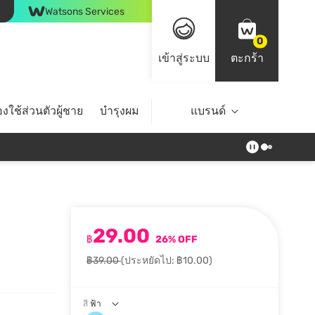
Watsons Services
0
เข้าสู่ระบบ
ตะกร้า
งใช้ส่วนตัวผู้ชาย
บำรุงผม
ไลฟ์สไตล์
แบรนด์
Top Brands
29.00
฿
26% OFF
฿39.00
(ประหยัดไป: ฿10.00)
สี
ฟ้า