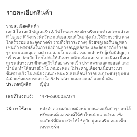
รายละเอียดสินค้า
รายละเอียดสินค้า
เอะสึ โอ เอะสึ ฟลูเลอรีน & ไฟโตพลาเซนต้า ทรีทเมนท์ เอสเซนส์ เอะ
สึ โอ เอะ สึ รังสรรค์ทรีทเมนท์เอสเซนส์ใหม่ มุ่งเน้นให้ผิวกระชับ ห่าง
ไกลริ้วรอย และจุดด่างดำ รวมถึงฝ้ากระต่างๆ ด้วยฟลูเลอรีน & พลา
เซนต้า ทรงพลังในการต่อต้านสารอนุมูลอิสระ และจัดการกับริ้วรอย
รูขุมขนและจุดด่างดำ แต่อ่อนโยนต่อผิว เหมาะสำหรับผู้เริ่มมีสัญญา
นริ้วรอยก่อนวัย โดยไม่ก่อให้เกิดภาวะผิวแห้ง และระคายเคือง เนื้อเอ
สเซนส์บางเบา ซึมลงสู่ผิวได้อย่างรวดเร็ว ปราศจากแอลกอฮอล์ และ
น้ำมัน ทำให้สบายผิว ไมเหนอะหนะ ไม่ระคายเคือง 1.เนื้อบางเบา
ซึมซาบเร็ว ไม่เหนียวเหนอะหนะ 2.ลดเลือนริ้วรอย 3.กระชับรูขุมขน
4.ผิวแข็งแรงกระจ่างใส 5.ปราศจากแอลกอฮอล์ และน้ำมัน
ประเทศผู้ผลิต
ญี่ปุ่น
เลขที่ใบจดแจ้ง
14-1-6300037374
วิธีการใช้งาน
หลังทำความสะอาดผิวหน้าก่อนลงครีมบำรุง ลูบไล้
ทรีทเมนต์เอสเซนต์ให้ทั่วใบหน้าและลำคอเพื่อ
ผลลัพธ์ที่ดีแนะนำให้ใช้คู่กับ ฟูลเลอรีน คอนเซ็น
เทรทเซรั่ม