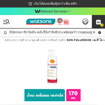
ชอปออนไลน์ครั้งแรก ลดเพิ่มจุก ๆ 10%! 🎉
เก็บโค้ดลดเพิ่มคุ้มกว่าเดิม คลิก
สมาชิกวัตสัน คลับดียังไง?
📦ส่งฟรี! เมื่อชอป 499฿
Watsons Services
0
มีบัตรสมาชิกวัตสัน คลับรึยัง? สิทธิประหยัดสุดว้าวรอคุณอยู่ ชอปคุ้มกว
มีบัตรสมาชิกวัตสัน คลับรึยัง? สิทธิประหยัดสุดว้าวรอคุณอยู่ ชอปคุ้มกว่าเดิม คลิก!
หน้าแรก
/
เวชสำอาง
/
ดูแลผิวหน้า
/
เซรั่มบำรุงผิว
/
SOS FULLRENCE เอะสึ โอ เอะ