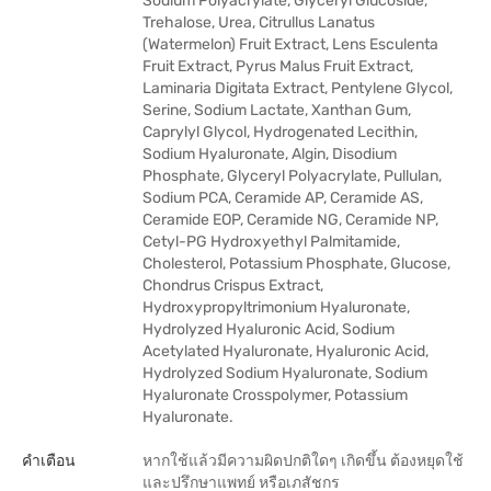
Sodium Polyacrylate, Glyceryl Glucoside,
Trehalose, Urea, Citrullus Lanatus
(Watermelon) Fruit Extract, Lens Esculenta
Fruit Extract, Pyrus Malus Fruit Extract,
Laminaria Digitata Extract, Pentylene Glycol,
Serine, Sodium Lactate, Xanthan Gum,
Caprylyl Glycol, Hydrogenated Lecithin,
Sodium Hyaluronate, Algin, Disodium
Phosphate, Glyceryl Polyacrylate, Pullulan,
Sodium PCA, Ceramide AP, Ceramide AS,
Ceramide EOP, Ceramide NG, Ceramide NP,
Cetyl-PG Hydroxyethyl Palmitamide,
Cholesterol, Potassium Phosphate, Glucose,
Chondrus Crispus Extract,
Hydroxypropyltrimonium Hyaluronate,
Hydrolyzed Hyaluronic Acid, Sodium
Acetylated Hyaluronate, Hyaluronic Acid,
Hydrolyzed Sodium Hyaluronate, Sodium
Hyaluronate Crosspolymer, Potassium
Hyaluronate.
คำเตือน
หากใช้แล้วมีความผิดปกติใดๆ เกิดขึ้น ต้องหยุดใช้
และปรึกษาแพทย์ หรือเภสัชกร