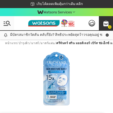
ชอปออนไลน์ครั้งแรก ลดเพิ่มจุก ๆ 10%! 🎉
เก็บโค้ดลดเพิ่มคุ้มกว่าเดิม คลิก
สมาชิกวัตสัน คลับดียังไง?
📦ส่งฟรี! เมื่อชอป 499฿
Watsons Services
0
มีบัตรสมาชิกวัตสัน คลับรึยัง? สิทธิประหยัดสุดว้าวรอคุณอยู่ ชอปคุ้มกว
มีบัตรสมาชิกวัตสัน คลับรึยัง? สิทธิประหยัดสุดว้าวรอคุณอยู่ ชอปคุ้มกว่าเดิม คลิก!
หน้าแรก
/
บำรุงผิว
/
มาสก์
/
มาสก์แผ่น
/
ศรีจันทร์ สกิน มอยส์เจอร์ เบิร์ส 15เอ็กซ์ 