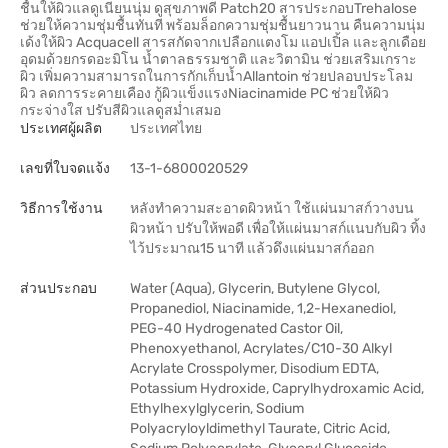
ชื้นให้ผิวแลดูเนียนนุ่ม ดูสุขภาพดี Patch20 สารประกอบTrehalose
ช่วยให้ความชุ่มชื้นทันที พร้อมล็อกความชุ่มชื้นยาวนาน คืนความนุ่ม
เด้งให้ผิว Acquacell สารสกัดจากเปลือกแตงโม แอปเปิ้ล และลูกเดือย
อุดมด้วยกรดอะมิโน น้ำตาลธรรมชาติ และวิตามิน ช่วยเสริมเกราะ
ผิว เพิ่มความสามารถในการกักเก็บน้ำAllantoin ช่วยปลอบประโลม
ผิว ลดการระคายเคือง กู้ผิวแข็งแรงNiacinamide PC ช่วยให้ผิว
กระจ่างใส ปรับสีผิวแลดูสม่ำเสมอ
ประเทศผู้ผลิต
ประเทศไทย
เลขที่ใบจดแจ้ง
13-1-6800020529
วิธีการใช้งาน
หลังทำความสะอาดผิวหน้า ใช้แผ่นมาสก์วางบน
ผิวหน้า ปรับให้พอดี เพื่อให้แผ่นมาสก์แนบกับผิว ทิ้ง
ไว้ประมาณ15 นาที แล้วดึงแผ่นมาสก์ออก
ส่วนประกอบ
Water (Aqua), Glycerin, Butylene Glycol,
Propanediol, Niacinamide, 1,2-Hexanediol,
PEG-40 Hydrogenated Castor Oil,
Phenoxyethanol, Acrylates/C10-30 Alkyl
Acrylate Crosspolymer, Disodium EDTA,
Potassium Hydroxide, Caprylhydroxamic Acid,
Ethylhexylglycerin, Sodium
Polyacryloyldimethyl Taurate, Citric Acid,