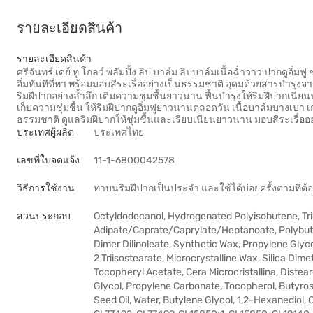
รายละเอียดสินค้า
รายละเอียดสินค้า
ศรีจันทร์ เดย์ ทู โกลว์ พลัมปิ้ง ลิป บาล์ม ลิปบาล์มเนื้อฉ่ำวาว ปากดูอิ่
อิ่มทันทีที่ทา พร้อมมอบสีระเรื่ออย่างเป็นธรรมชาติ อุดมด้วยสารบำรุง
ริมฝีปากอย่างล้ำลึก เติมความชุ่มชื้นยาวนาน ฟื้นบำรุงให้ริมฝีปากเนียน
เก็บความชุ่มชื้น ให้ริมฝีปากดูอิ่มฟูยาวนานตลอดวัน เนื้อบาล์มบางเบา เก
ธรรมชาติ ดูแลริมฝีปากให้ชุ่มชื้นและเรียบเนียนยาวนาน มอบสีระเรื่ออ
ประเทศผู้ผลิต
ประเทศไทย
เลขที่ใบจดแจ้ง
11-1-6800042578
วิธีการใช้งาน
ทาบนริมฝีปากเป็นประจำ และใช้ได้บ่อยครั้งตามที่ต้
ส่วนประกอบ
Octyldodecanol, Hydrogenated Polyisobutene, Tride
Adipate/Caprate/Caprylate/Heptanoate, Polybute
Dimer Dilinoleate, Synthetic Wax, Propylene Glyc
2 Triisostearate, Microcrystalline Wax, Silica Dimet
Tocopheryl Acetate, Cera Microcristallina, Distea
Glycol, Propylene Carbonate, Tocopherol, Butyro
Seed Oil, Water, Butylene Glycol, 1,2-Hexanediol, 