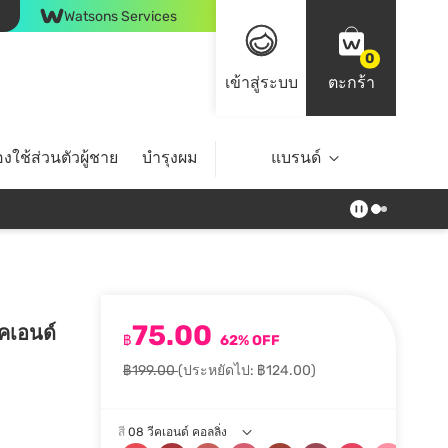
Watsons Services
0
เข้าสู่ระบบ
ตะกร้า
งใช้ส่วนตัวผู้ชาย
บำรุงผม
ไลฟ์สไตล์
แบรนด์
Top Brands
75.00
ีคเอนด์
฿
62% OFF
฿199.00
(ประหยัดไป: ฿124.00)
สี
08 วีคเอนด์ คอลลิ่ง