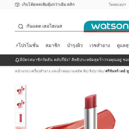
เก็บโค้ดลดเพิ่มคุ้มกว่าเดิม คลิก
ชอปออนไลน์ครั้งแรก ลดเพิ่มจุก ๆ 10%! 🎉
📦ส่งฟรี! เมื่อชอป 499฿
สมาชิกวัตสัน คลับดียังไง?
โหลดแอปฯ
กันแดด
กันแดด เฮอไฮเนส
⚡โปรโมชั่น
สมาชิก
บำรุงผิว
เวชสำอาง
ดูแลส
มีบัตรสมาชิกวัตสัน คลับรึยัง? สิทธิประหยัดสุดว้าวรอคุณอยู่ ชอป
หน้าแรก
/
เครื่องสำอาง และน้ำหอม
/
เมคอัพ ลิป
/
ลิปบาล์ม
/
ศรีจันทร์ เดย์ 