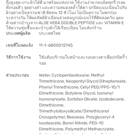
ถึงสูงสุด เกาะผิวได้ดี มาพร้อมแท่งปาด ใช้งานง่าย กลบมิดทุกริ้วรอย
ทั้งรอยสิว จุดด่างดำ และความหมองคล้ำใต้ตา ปกปิดแนบเนียนไปกับ
ผิวอย่างเป็นธรรมชาติ ติดทน 12 ชั่วโมง ไม่เป็นคราบ ไม่ตกร่อง
ระหว่างวัน ให้ผลลัพธ์ผิวเนียนสวยสมบูรณ์แบบไร้ที่ติตลอดวัน อุดม
ด้วยสารบำรุงจาก ALOE VERA DOUBLE PEPTIDE และ VITAMIN E
ให้ความชุ่มชื้นและบำรุงผิวให้เรียบเนียน ไม่แห้งกร้าน
ประเทศผู้ผลิต
ประเทศไทย
เลขที่ใบจดแจ้ง
11-1-6800012745
วิธีการใช้งาน
ใช้แต้มบริเวณใบหน้าและรอบดวงตาเพื่อปกปิดริ้ว
รอย
ส่วนประกอบ
Water, Cyclopentasiloxane, Methyl
Trimethicone, Neopentyl Glycol Diheptanoate,
Phenyl Trimethicone, Cetyl PEG/PPG-10/1
Dimethicone, Butylene Glycol, Isononyl
Isononanoate, Sorbitan Olivate, Isododecane,
Dimethicone,
Trimethylsiloxysilicate/Dimethiconol
Crosspolymer, Beeswax, Polyglyceryl-4
Isostearate, Boron Nitride, PEG-10
Dimethicone, Polymethyl Methacrylate,