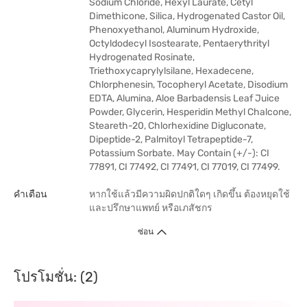
Sodium Chloride, Hexyl Laurate, Cetyl
Dimethicone, Silica, Hydrogenated Castor Oil,
Phenoxyethanol, Aluminum Hydroxide,
Octyldodecyl Isostearate, Pentaerythrityl
Hydrogenated Rosinate,
Triethoxycaprylylsilane, Hexadecene,
Chlorphenesin, Tocopheryl Acetate, Disodium
EDTA, Alumina, Aloe Barbadensis Leaf Juice
Powder, Glycerin, Hesperidin Methyl Chalcone,
Steareth-20, Chlorhexidine Digluconate,
Dipeptide-2, Palmitoyl Tetrapeptide-7,
Potassium Sorbate. May Contain (+/-): CI
77891, CI 77492, CI 77491, CI 77019, CI 77499.
คำเตือน
หากใช้แล้วมีความผิดปกติใดๆ เกิดขึ้น ต้องหยุดใช้
และปรึกษาแพทย์ หรือเภสัชกร
ซ่อน
โปรโมชั่น: (2)