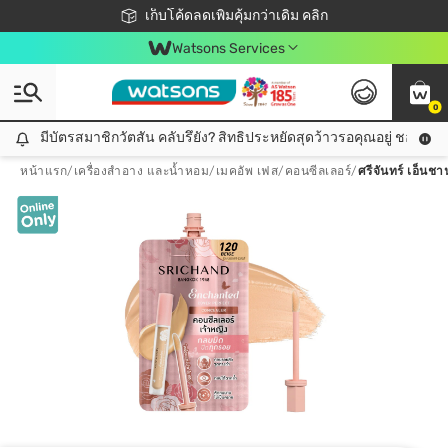
ชอปออนไลน์ครั้งแรก ลดเพิ่มจุก ๆ 10%! 🎉
เก็บโค้ดลดเพิ่มคุ้มกว่าเดิม คลิก
สมาชิกวัตสัน คลับดียังไง?
📦ส่งฟรี! เมื่อชอป 499฿
Watsons Services
0
มีบัตรสมาชิกวัตสัน คลับรึยัง? สิทธิประหยัดสุดว้าวรอคุณอยู่ ชอปคุ้มกว
มีบัตรสมาชิกวัตสัน คลับรึยัง? สิทธิประหยัดสุดว้าวรอคุณอยู่ ชอปคุ้มกว่าเดิม คลิก!
หน้าแรก
/
เครื่องสำอาง และน้ำหอม
/
เมคอัพ เฟส
/
คอนซีลเลอร์
/
ศรีจันทร์ เอ็นช