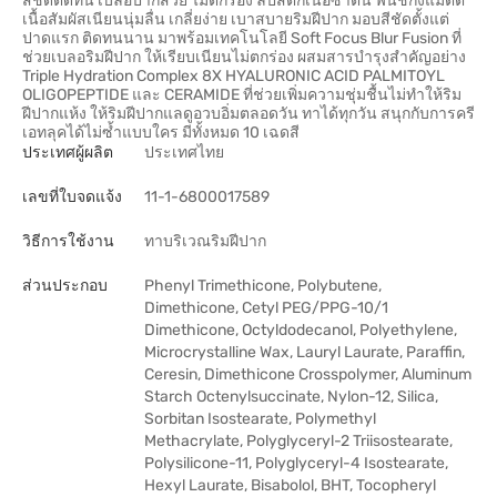
สีชัดติดทน เบลอปากสวย ไม่ตกร่อง ลิปสติกเนื้อซาติน ฟินิชกึ่งแมตต์
เนื้อสัมผัสเนียนนุ่มลื่น เกลี่ยง่าย เบาสบายริมฝีปาก มอบสีชัดตั้งแต่
ปาดแรก ติดทนนาน มาพร้อมเทคโนโลยี Soft Focus Blur Fusion ที่
ช่วยเบลอริมฝีปาก ให้เรียบเนียนไม่ตกร่อง ผสมสารบำรุงสําคัญอย่าง
Triple Hydration Complex 8X HYALURONIC ACID PALMITOYL
OLIGOPEPTIDE และ CERAMIDE ที่ช่วยเพิ่มความชุ่มชื้นไม่ทําให้ริม
ฝีปากแห้ง ให้ริมฝีปากแลดูอวบอิ่มตลอดวัน ทาได้ทุกวัน สนุกกับการครี
เอทลุคได้ไม่ซ้ำแบบใคร มีทั้งหมด 10 เฉดสี
ประเทศผู้ผลิต
ประเทศไทย
เลขที่ใบจดแจ้ง
11-1-6800017589
วิธีการใช้งาน
ทาบริเวณริมฝีปาก
ส่วนประกอบ
Phenyl Trimethicone, Polybutene,
Dimethicone, Cetyl PEG/PPG-10/1
Dimethicone, Octyldodecanol, Polyethylene,
Microcrystalline Wax, Lauryl Laurate, Paraffin,
Ceresin, Dimethicone Crosspolymer, Aluminum
Starch Octenylsuccinate, Nylon-12, Silica,
Sorbitan Isostearate, Polymethyl
Methacrylate, Polyglyceryl-2 Triisostearate,
Polysilicone-11, Polyglyceryl-4 Isostearate,
Hexyl Laurate, Bisabolol, BHT, Tocopheryl