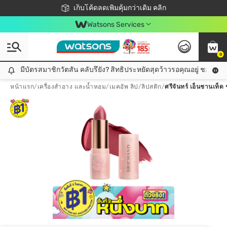
ชอปออนไลน์ครั้งแรก ลดเพิ่มจุก ๆ 10%! 🎉
เก็บโค้ดลดเพิ่มคุ้มกว่าเดิม คลิก
สมาชิกวัตสัน คลับดียังไง?
📦ส่งฟรี! เมื่อชอป 499฿
Watsons Services
0
มีบัตรสมาชิกวัตสัน คลับรึยัง? สิทธิประหยัดสุดว้าวรอคุณอยู่ ชอปคุ้มกว
มีบัตรสมาชิกวัตสัน คลับรึยัง? สิทธิประหยัดสุดว้าวรอคุณอยู่ ชอปคุ้มกว่าเดิม คลิก!
หน้าแรก
/
เครื่องสำอาง และน้ำหอม
/
เมคอัพ ลิป
/
ลิปสติก
/
ศรีจันทร์ เอ็นชานเท็ด