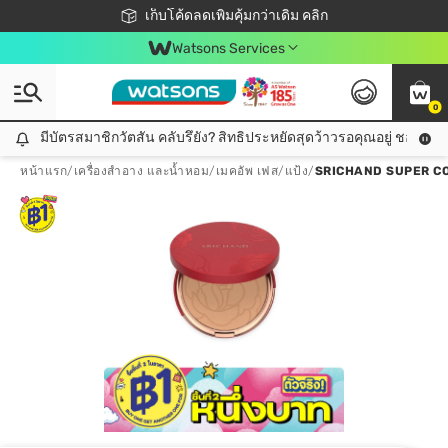
ชอปออนไลน์ครั้งแรก ลดเพิ่มจุก ๆ 10%! 🎉
เก็บโค้ดลดเพิ่มคุ้มกว่าเดิม คลิก
สมาชิกวัตสัน คลับดียังไง?
📦ส่งฟรี! เมื่อชอป 499฿
Watsons Services
0
มีบัตรสมาชิกวัตสัน คลับรึยัง? สิทธิประหยัดสุดว้าวรอคุณอยู่ ชอปคุ้มกว
มีบัตรสมาชิกวัตสัน คลับรึยัง? สิทธิประหยัดสุดว้าวรอคุณอยู่ ชอปคุ้มกว่าเดิม คลิก!
หน้าแรก
/
เครื่องสำอาง และน้ำหอม
/
เมคอัพ เฟส
/
แป้ง
/
SRICHAND SUPER C