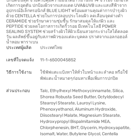
ปกปิดขั้นสุด ช่วยควบคุมความมันได้ยาวนานถึง 14 ชั่วโมง ไม่ก่อให้
เกิดการอุดตัน ปกป้องผิวจากแสงแดด UVA&UVB และแสงสีฟ้าจาก
อุปกรณ์อิเล็กทรอนิกส์ BLUE LIGHT พร้อมผสานคุณค่าการบำรุงผิว
ด้วย CENTELLA ช่วยในการปลอบประโลมผิว ลดเลือนจุดด่างดำ
CERAMIDE ช่วยรักษาความชุ่มชื้น รักษาสมดุลให้แก่ผิว และ
PEPTIDE ช่วยลดโอกาสการเกิดริ้วรอย มีเทคโนโลยี POWER
SEALING SYSTEM ช่วยสร้างผิวให้ผิวเนียนสวยกระจ่างใสได้ตลอด
วัน ผลลัพธ์ขึ้นอยู่กับสภาพผิวของแต่ละบุคคล ปราศจากแอลกอฮอล์
น้ำหอม พาราเบน
ประเทศผู้ผลิต
ประเทศไทย
เลขที่ใบจดแจ้ง
11-1-6500045852
วิธีการใช้งาน
ใช้พัฟแตะแป้งทาให้ทั่วใบหน้าและลำคอ หรือใช้
พัฟแตะน้ำหมาดๆก่อนทาเพื่อเพิ่มการปกปิด
ส่วนประกอบ
Talc, Ethylhexyl Methoxycinnamate, Silica,
Shorea Robusta Seed Butter, Octyldodecyl
Stearoyl Stearate, Lauroyl Lysine,
Phenoxyethanol, Aluminum Hydroxide,
Diisostearyl Malate, Magnesium Stearate,
Hydroxypropyl Bispalmitamide MEA,
Chlorphenesin, BHT, Glycerin, Hydroxyapatite,
Isomalt, Water, Butylene Glycol, Centella