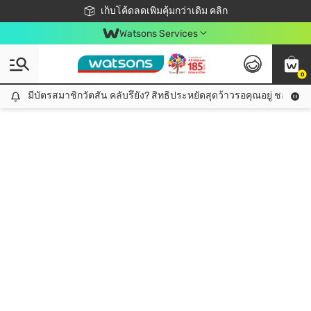
ชอปออนไลน์ครั้งแรก ลดเพิ่มจุก ๆ 10%! 🎉
เก็บโค้ดลดเพิ่มคุ้มกว่าเดิม คลิก
สมาชิกวัตสัน คลับดียังไง?
📦ส่งฟรี! เมื่อชอป 499฿
Watsons Services
0
มีบัตรสมาชิกวัตสัน คลับรึยัง? สิทธิประหยัดสุดว้าวรอคุณอยู่ ชอปคุ้มกว
มีบัตรสมาชิกวัตสัน คลับรึยัง? สิทธิประหยัดสุดว้าวรอคุณอยู่ ชอปคุ้มกว่าเดิม คลิก!