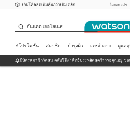
เก็บโค้ดลดเพิ่มคุ้มกว่าเดิม คลิก
ชอปออนไลน์ครั้งแรก ลดเพิ่มจุก ๆ 10%! 🎉
📦ส่งฟรี! เมื่อชอป 499฿
สมาชิกวัตสัน คลับดียังไง?
โหลดแอปฯ
กันแดด
กันแดด เฮอไฮเนส
⚡โปรโมชั่น
สมาชิก
บำรุงผิว
เวชสำอาง
ดูแลส
มีบัตรสมาชิกวัตสัน คลับรึยัง? สิทธิประหยัดสุดว้าวรอคุณอยู่ ชอป