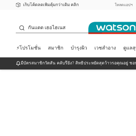
เก็บโค้ดลดเพิ่มคุ้มกว่าเดิม คลิก
ชอปออนไลน์ครั้งแรก ลดเพิ่มจุก ๆ 10%! 🎉
📦ส่งฟรี! เมื่อชอป 499฿
สมาชิกวัตสัน คลับดียังไง?
โหลดแอปฯ
กันแดด
กันแดด เฮอไฮเนส
⚡โปรโมชั่น
สมาชิก
บำรุงผิว
เวชสำอาง
ดูแลส
มีบัตรสมาชิกวัตสัน คลับรึยัง? สิทธิประหยัดสุดว้าวรอคุณอยู่ ชอป