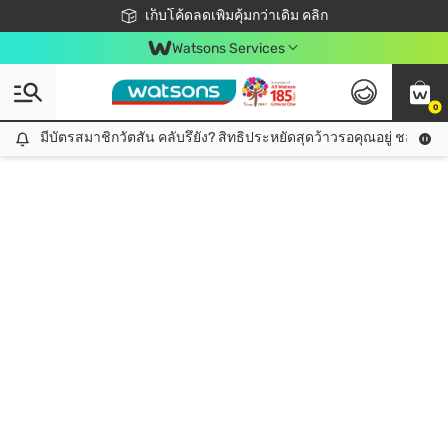
ชอปออนไลน์ครั้งแรก ลดเพิ่มจุก ๆ 10%! 🎉
เก็บโค้ดลดเพิ่มคุ้มกว่าเดิม คลิก
สมาชิกวัตสัน คลับดียังไง?
📦ส่งฟรี! เมื่อชอป 499฿
Watsons Services
0
มีบัตรสมาชิกวัตสัน คลับรึยัง? สิทธิประหยัดสุดว้าวรอคุณอยู่ ชอปคุ้มกว
มีบัตรสมาชิกวัตสัน คลับรึยัง? สิทธิประหยัดสุดว้าวรอคุณอยู่ ชอปคุ้มกว่าเดิม คลิก!