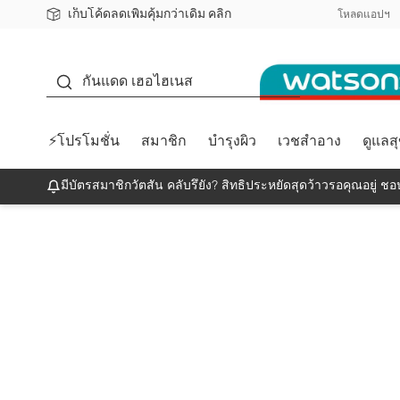
เก็บโค้ดลดเพิ่มคุ้มกว่าเดิม คลิก
ชอปออนไลน์ครั้งแรก ลดเพิ่มจุก ๆ 10%! 🎉
📦ส่งฟรี! เมื่อชอป 499฿
สมาชิกวัตสัน คลับดียังไง?
โหลดแอปฯ
กันแดด
กันแดด เฮอไฮเนส
⚡โปรโมชั่น
สมาชิก
บำรุงผิว
เวชสำอาง
ดูแลส
มีบัตรสมาชิกวัตสัน คลับรึยัง? สิทธิประหยัดสุดว้าวรอคุณอยู่ ชอป