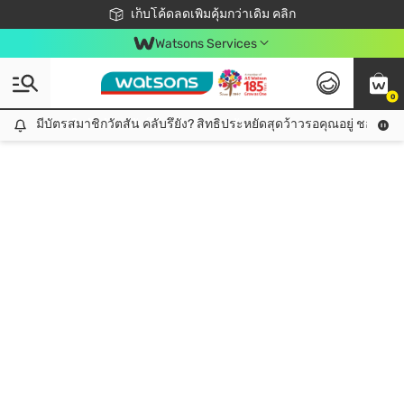
ชอปออนไลน์ครั้งแรก ลดเพิ่มจุก ๆ 10%! 🎉
เก็บโค้ดลดเพิ่มคุ้มกว่าเดิม คลิก
สมาชิกวัตสัน คลับดียังไง?
📦ส่งฟรี! เมื่อชอป 499฿
Watsons Services
0
มีบัตรสมาชิกวัตสัน คลับรึยัง? สิทธิประหยัดสุดว้าวรอคุณอยู่ ชอปคุ้มกว
มีบัตรสมาชิกวัตสัน คลับรึยัง? สิทธิประหยัดสุดว้าวรอคุณอยู่ ชอปคุ้มกว่าเดิม คลิก!