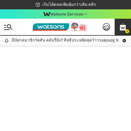
ชอปออนไลน์ครั้งแรก ลดเพิ่มจุก ๆ 10%! 🎉
เก็บโค้ดลดเพิ่มคุ้มกว่าเดิม คลิก
สมาชิกวัตสัน คลับดียังไง?
📦ส่งฟรี! เมื่อชอป 499฿
Watsons Services
0
มีบัตรสมาชิกวัตสัน คลับรึยัง? สิทธิประหยัดสุดว้าวรอคุณอยู่ ชอปคุ้มกว
มีบัตรสมาชิกวัตสัน คลับรึยัง? สิทธิประหยัดสุดว้าวรอคุณอยู่ ชอปคุ้มกว่าเดิม คลิก!