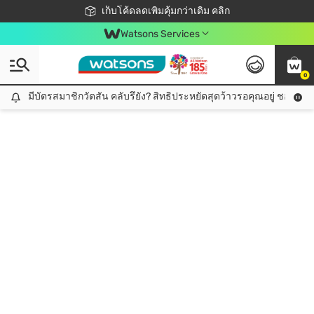
ชอปออนไลน์ครั้งแรก ลดเพิ่มจุก ๆ 10%! 🎉
เก็บโค้ดลดเพิ่มคุ้มกว่าเดิม คลิก
สมาชิกวัตสัน คลับดียังไง?
📦ส่งฟรี! เมื่อชอป 499฿
Watsons Services
0
มีบัตรสมาชิกวัตสัน คลับรึยัง? สิทธิประหยัดสุดว้าวรอคุณอยู่ ชอปคุ้มกว
มีบัตรสมาชิกวัตสัน คลับรึยัง? สิทธิประหยัดสุดว้าวรอคุณอยู่ ชอปคุ้มกว่าเดิม คลิก!