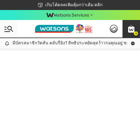
ชอปออนไลน์ครั้งแรก ลดเพิ่มจุก ๆ 10%! 🎉
เก็บโค้ดลดเพิ่มคุ้มกว่าเดิม คลิก
สมาชิกวัตสัน คลับดียังไง?
📦ส่งฟรี! เมื่อชอป 499฿
Watsons Services
0
มีบัตรสมาชิกวัตสัน คลับรึยัง? สิทธิประหยัดสุดว้าวรอคุณอยู่ ชอปคุ้มกว
มีบัตรสมาชิกวัตสัน คลับรึยัง? สิทธิประหยัดสุดว้าวรอคุณอยู่ ชอปคุ้มกว่าเดิม คลิก!