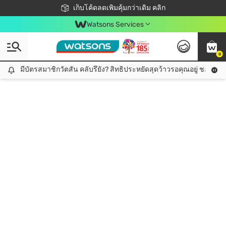
ชอปออนไลน์ครั้งแรก ลดเพิ่มจุก ๆ 10%! 🎉
เก็บโค้ดลดเพิ่มคุ้มกว่าเดิม คลิก
สมาชิกวัตสัน คลับดียังไง?
📦ส่งฟรี! เมื่อชอป 499฿
Watsons Services
0
มีบัตรสมาชิกวัตสัน คลับรึยัง? สิทธิประหยัดสุดว้าวรอคุณอยู่ ชอปคุ้มกว
มีบัตรสมาชิกวัตสัน คลับรึยัง? สิทธิประหยัดสุดว้าวรอคุณอยู่ ชอปคุ้มกว่าเดิม คลิก!