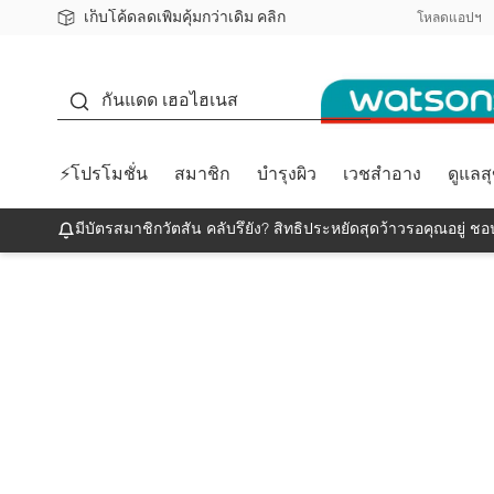
เก็บโค้ดลดเพิ่มคุ้มกว่าเดิม คลิก
ชอปออนไลน์ครั้งแรก ลดเพิ่มจุก ๆ 10%! 🎉
📦ส่งฟรี! เมื่อชอป 499฿
สมาชิกวัตสัน คลับดียังไง?
โหลดแอปฯ
กันแดด
กันแดด เฮอไฮเนส
⚡โปรโมชั่น
สมาชิก
บำรุงผิว
เวชสำอาง
ดูแลส
มีบัตรสมาชิกวัตสัน คลับรึยัง? สิทธิประหยัดสุดว้าวรอคุณอยู่ ชอป