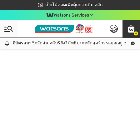
ชอปออนไลน์ครั้งแรก ลดเพิ่มจุก ๆ 10%! 🎉
เก็บโค้ดลดเพิ่มคุ้มกว่าเดิม คลิก
สมาชิกวัตสัน คลับดียังไง?
📦ส่งฟรี! เมื่อชอป 499฿
Watsons Services
0
มีบัตรสมาชิกวัตสัน คลับรึยัง? สิทธิประหยัดสุดว้าวรอคุณอยู่ ชอปคุ้มกว
มีบัตรสมาชิกวัตสัน คลับรึยัง? สิทธิประหยัดสุดว้าวรอคุณอยู่ ชอปคุ้มกว่าเดิม คลิก!