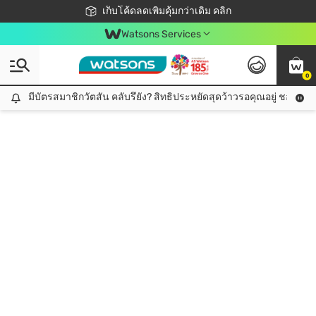
ชอปออนไลน์ครั้งแรก ลดเพิ่มจุก ๆ 10%! 🎉
เก็บโค้ดลดเพิ่มคุ้มกว่าเดิม คลิก
สมาชิกวัตสัน คลับดียังไง?
📦ส่งฟรี! เมื่อชอป 499฿
Watsons Services
0
มีบัตรสมาชิกวัตสัน คลับรึยัง? สิทธิประหยัดสุดว้าวรอคุณอยู่ ชอปคุ้มกว
มีบัตรสมาชิกวัตสัน คลับรึยัง? สิทธิประหยัดสุดว้าวรอคุณอยู่ ชอปคุ้มกว่าเดิม คลิก!