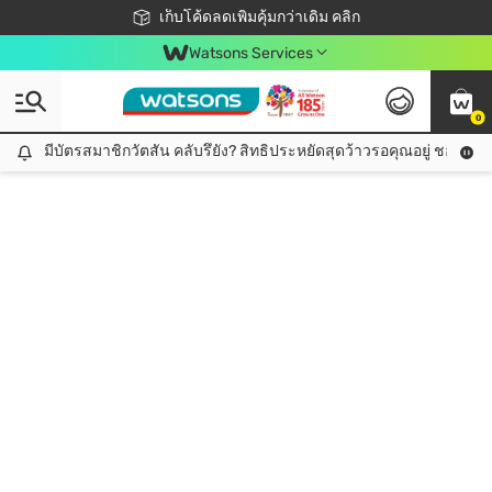
ชอปออนไลน์ครั้งแรก ลดเพิ่มจุก ๆ 10%! 🎉
เก็บโค้ดลดเพิ่มคุ้มกว่าเดิม คลิก
สมาชิกวัตสัน คลับดียังไง?
📦ส่งฟรี! เมื่อชอป 499฿
Watsons Services
0
มีบัตรสมาชิกวัตสัน คลับรึยัง? สิทธิประหยัดสุดว้าวรอคุณอยู่ ชอปคุ้มกว
มีบัตรสมาชิกวัตสัน คลับรึยัง? สิทธิประหยัดสุดว้าวรอคุณอยู่ ชอปคุ้มกว่าเดิม คลิก!