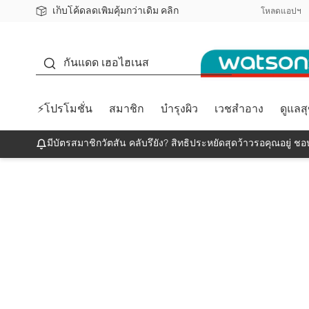
เก็บโค้ดลดเพิ่มคุ้มกว่าเดิม คลิก
ชอปออนไลน์ครั้งแรก ลดเพิ่มจุก ๆ 10%! 🎉
📦ส่งฟรี! เมื่อชอป 499฿
สมาชิกวัตสัน คลับดียังไง?
โหลดแอปฯ
กันแดด
กันแดด เฮอไฮเนส
⚡โปรโมชั่น
สมาชิก
บำรุงผิว
เวชสำอาง
ดูแลส
มีบัตรสมาชิกวัตสัน คลับรึยัง? สิทธิประหยัดสุดว้าวรอคุณอยู่ ชอป