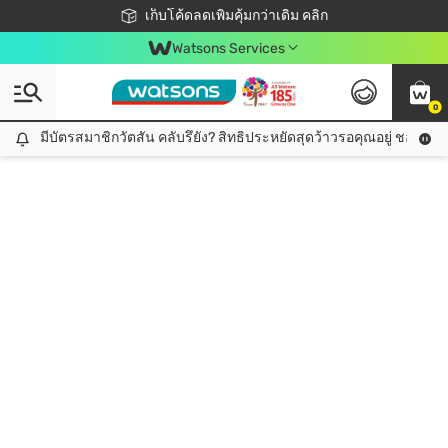
ชอปออนไลน์ครั้งแรก ลดเพิ่มจุก ๆ 10%! 🎉
เก็บโค้ดลดเพิ่มคุ้มกว่าเดิม คลิก
สมาชิกวัตสัน คลับดียังไง?
📦ส่งฟรี! เมื่อชอป 499฿
Watsons Services
0
มีบัตรสมาชิกวัตสัน คลับรึยัง? สิทธิประหยัดสุดว้าวรอคุณอยู่ ชอปคุ้มกว
มีบัตรสมาชิกวัตสัน คลับรึยัง? สิทธิประหยัดสุดว้าวรอคุณอยู่ ชอปคุ้มกว่าเดิม คลิก!