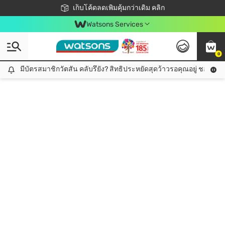
ชอปออนไลน์ครั้งแรก ลดเพิ่มจุก ๆ 10%! 🎉
เก็บโค้ดลดเพิ่มคุ้มกว่าเดิม คลิก
สมาชิกวัตสัน คลับดียังไง?
📦ส่งฟรี! เมื่อชอป 499฿
Watsons Services
0
มีบัตรสมาชิกวัตสัน คลับรึยัง? สิทธิประหยัดสุดว้าวรอคุณอยู่ ชอปคุ้มกว
มีบัตรสมาชิกวัตสัน คลับรึยัง? สิทธิประหยัดสุดว้าวรอคุณอยู่ ชอปคุ้มกว่าเดิม คลิก!