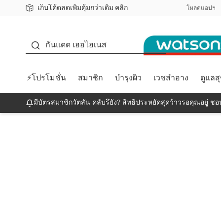
เก็บโค้ดลดเพิ่มคุ้มกว่าเดิม คลิก
ชอปออนไลน์ครั้งแรก ลดเพิ่มจุก ๆ 10%! 🎉
📦ส่งฟรี! เมื่อชอป 499฿
สมาชิกวัตสัน คลับดียังไง?
โหลดแอปฯ
กันแดด
กันแดด เฮอไฮเนส
⚡โปรโมชั่น
สมาชิก
บำรุงผิว
เวชสำอาง
ดูแลส
มีบัตรสมาชิกวัตสัน คลับรึยัง? สิทธิประหยัดสุดว้าวรอคุณอยู่ ชอป