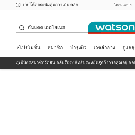
เก็บโค้ดลดเพิ่มคุ้มกว่าเดิม คลิก
ชอปออนไลน์ครั้งแรก ลดเพิ่มจุก ๆ 10%! 🎉
📦ส่งฟรี! เมื่อชอป 499฿
สมาชิกวัตสัน คลับดียังไง?
โหลดแอปฯ
กันแดด
กันแดด เฮอไฮเนส
⚡โปรโมชั่น
สมาชิก
บำรุงผิว
เวชสำอาง
ดูแลส
มีบัตรสมาชิกวัตสัน คลับรึยัง? สิทธิประหยัดสุดว้าวรอคุณอยู่ ชอป