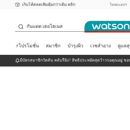
เก็บโค้ดลดเพิ่มคุ้มกว่าเดิม คลิก
ชอปออนไลน์ครั้งแรก ลดเพิ่มจุก ๆ 10%! 🎉
📦ส่งฟรี! เมื่อชอป 499฿
สมาชิกวัตสัน คลับดียังไง?
โหลดแอปฯ
กันแดด
กันแดด เฮอไฮเนส
⚡โปรโมชั่น
สมาชิก
บำรุงผิว
เวชสำอาง
ดูแลส
มีบัตรสมาชิกวัตสัน คลับรึยัง? สิทธิประหยัดสุดว้าวรอคุณอยู่ ชอป