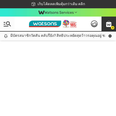
ชอปออนไลน์ครั้งแรก ลดเพิ่มจุก ๆ 10%! 🎉
เก็บโค้ดลดเพิ่มคุ้มกว่าเดิม คลิก
สมาชิกวัตสัน คลับดียังไง?
📦ส่งฟรี! เมื่อชอป 499฿
Watsons Services
0
มีบัตรสมาชิกวัตสัน คลับรึยัง? สิทธิประหยัดสุดว้าวรอคุณอยู่ ชอปคุ้มกว
มีบัตรสมาชิกวัตสัน คลับรึยัง? สิทธิประหยัดสุดว้าวรอคุณอยู่ ชอปคุ้มกว่าเดิม คลิก!