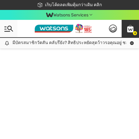
ชอปออนไลน์ครั้งแรก ลดเพิ่มจุก ๆ 10%! 🎉
เก็บโค้ดลดเพิ่มคุ้มกว่าเดิม คลิก
สมาชิกวัตสัน คลับดียังไง?
📦ส่งฟรี! เมื่อชอป 499฿
Watsons Services
0
มีบัตรสมาชิกวัตสัน คลับรึยัง? สิทธิประหยัดสุดว้าวรอคุณอยู่ ชอปคุ้มกว
มีบัตรสมาชิกวัตสัน คลับรึยัง? สิทธิประหยัดสุดว้าวรอคุณอยู่ ชอปคุ้มกว่าเดิม คลิก!