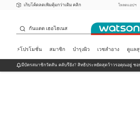
เก็บโค้ดลดเพิ่มคุ้มกว่าเดิม คลิก
ชอปออนไลน์ครั้งแรก ลดเพิ่มจุก ๆ 10%! 🎉
📦ส่งฟรี! เมื่อชอป 499฿
สมาชิกวัตสัน คลับดียังไง?
โหลดแอปฯ
กันแดด
กันแดด เฮอไฮเนส
⚡โปรโมชั่น
สมาชิก
บำรุงผิว
เวชสำอาง
ดูแลส
มีบัตรสมาชิกวัตสัน คลับรึยัง? สิทธิประหยัดสุดว้าวรอคุณอยู่ ชอป