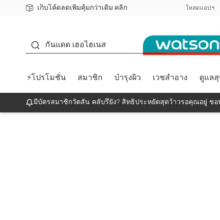
เก็บโค้ดลดเพิ่มคุ้มกว่าเดิม คลิก
ชอปออนไลน์ครั้งแรก ลดเพิ่มจุก ๆ 10%! 🎉
📦ส่งฟรี! เมื่อชอป 499฿
สมาชิกวัตสัน คลับดียังไง?
โหลดแอปฯ
กันแดด
กันแดด เฮอไฮเนส
⚡โปรโมชั่น
สมาชิก
บำรุงผิว
เวชสำอาง
ดูแลส
มีบัตรสมาชิกวัตสัน คลับรึยัง? สิทธิประหยัดสุดว้าวรอคุณอยู่ ชอป