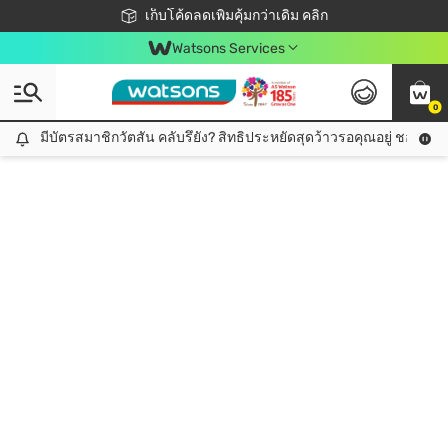
ชอปออนไลน์ครั้งแรก ลดเพิ่มจุก ๆ 10%! 🎉
เก็บโค้ดลดเพิ่มคุ้มกว่าเดิม คลิก
สมาชิกวัตสัน คลับดียังไง?
📦ส่งฟรี! เมื่อชอป 499฿
Watsons Services
0
มีบัตรสมาชิกวัตสัน คลับรึยัง? สิทธิประหยัดสุดว้าวรอคุณอยู่ ชอปคุ้มกว
มีบัตรสมาชิกวัตสัน คลับรึยัง? สิทธิประหยัดสุดว้าวรอคุณอยู่ ชอปคุ้มกว่าเดิม คลิก!