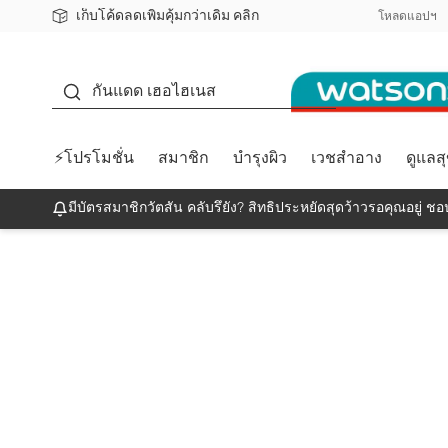
เก็บโค้ดลดเพิ่มคุ้มกว่าเดิม คลิก
ชอปออนไลน์ครั้งแรก ลดเพิ่มจุก ๆ 10%! 🎉
📦ส่งฟรี! เมื่อชอป 499฿
สมาชิกวัตสัน คลับดียังไง?
โหลดแอปฯ
กันแดด
กันแดด เฮอไฮเนส
⚡โปรโมชั่น
สมาชิก
บำรุงผิว
เวชสำอาง
ดูแลส
มีบัตรสมาชิกวัตสัน คลับรึยัง? สิทธิประหยัดสุดว้าวรอคุณอยู่ ชอป