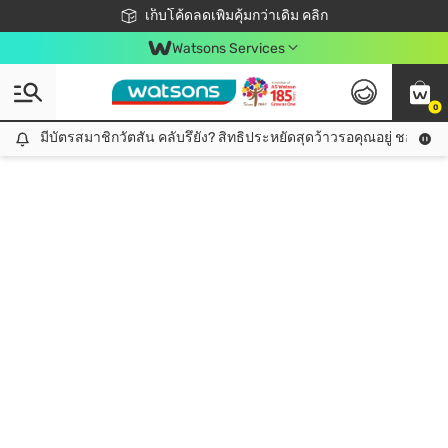
ชอปออนไลน์ครั้งแรก ลดเพิ่มจุก ๆ 10%! 🎉
เก็บโค้ดลดเพิ่มคุ้มกว่าเดิม คลิก
สมาชิกวัตสัน คลับดียังไง?
📦ส่งฟรี! เมื่อชอป 499฿
Watsons Services
0
มีบัตรสมาชิกวัตสัน คลับรึยัง? สิทธิประหยัดสุดว้าวรอคุณอยู่ ชอปคุ้มกว
มีบัตรสมาชิกวัตสัน คลับรึยัง? สิทธิประหยัดสุดว้าวรอคุณอยู่ ชอปคุ้มกว่าเดิม คลิก!