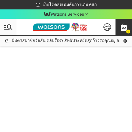
ชอปออนไลน์ครั้งแรก ลดเพิ่มจุก ๆ 10%! 🎉
เก็บโค้ดลดเพิ่มคุ้มกว่าเดิม คลิก
สมาชิกวัตสัน คลับดียังไง?
📦ส่งฟรี! เมื่อชอป 499฿
Watsons Services
0
มีบัตรสมาชิกวัตสัน คลับรึยัง? สิทธิประหยัดสุดว้าวรอคุณอยู่ ชอปคุ้มกว
มีบัตรสมาชิกวัตสัน คลับรึยัง? สิทธิประหยัดสุดว้าวรอคุณอยู่ ชอปคุ้มกว่าเดิม คลิก!