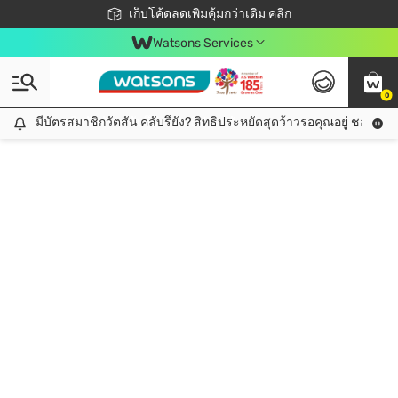
ชอปออนไลน์ครั้งแรก ลดเพิ่มจุก ๆ 10%! 🎉
เก็บโค้ดลดเพิ่มคุ้มกว่าเดิม คลิก
สมาชิกวัตสัน คลับดียังไง?
📦ส่งฟรี! เมื่อชอป 499฿
Watsons Services
0
มีบัตรสมาชิกวัตสัน คลับรึยัง? สิทธิประหยัดสุดว้าวรอคุณอยู่ ชอปคุ้มกว
มีบัตรสมาชิกวัตสัน คลับรึยัง? สิทธิประหยัดสุดว้าวรอคุณอยู่ ชอปคุ้มกว่าเดิม คลิก!