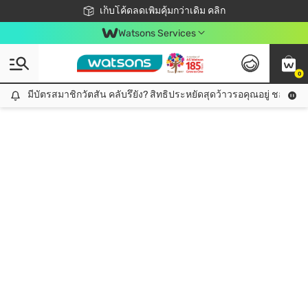
ชอปออนไลน์ครั้งแรก ลดเพิ่มจุก ๆ 10%! 🎉
เก็บโค้ดลดเพิ่มคุ้มกว่าเดิม คลิก
สมาชิกวัตสัน คลับดียังไง?
📦ส่งฟรี! เมื่อชอป 499฿
Watsons Services
0
มีบัตรสมาชิกวัตสัน คลับรึยัง? สิทธิประหยัดสุดว้าวรอคุณอยู่ ชอปคุ้มกว
มีบัตรสมาชิกวัตสัน คลับรึยัง? สิทธิประหยัดสุดว้าวรอคุณอยู่ ชอปคุ้มกว่าเดิม คลิก!