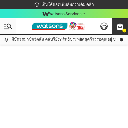
ชอปออนไลน์ครั้งแรก ลดเพิ่มจุก ๆ 10%! 🎉
เก็บโค้ดลดเพิ่มคุ้มกว่าเดิม คลิก
สมาชิกวัตสัน คลับดียังไง?
📦ส่งฟรี! เมื่อชอป 499฿
Watsons Services
0
มีบัตรสมาชิกวัตสัน คลับรึยัง? สิทธิประหยัดสุดว้าวรอคุณอยู่ ชอปคุ้มกว
มีบัตรสมาชิกวัตสัน คลับรึยัง? สิทธิประหยัดสุดว้าวรอคุณอยู่ ชอปคุ้มกว่าเดิม คลิก!