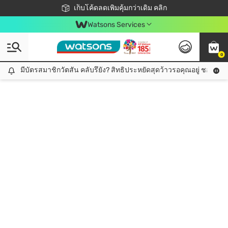
ชอปออนไลน์ครั้งแรก ลดเพิ่มจุก ๆ 10%! 🎉
เก็บโค้ดลดเพิ่มคุ้มกว่าเดิม คลิก
สมาชิกวัตสัน คลับดียังไง?
📦ส่งฟรี! เมื่อชอป 499฿
Watsons Services
0
มีบัตรสมาชิกวัตสัน คลับรึยัง? สิทธิประหยัดสุดว้าวรอคุณอยู่ ชอปคุ้มกว
มีบัตรสมาชิกวัตสัน คลับรึยัง? สิทธิประหยัดสุดว้าวรอคุณอยู่ ชอปคุ้มกว่าเดิม คลิก!