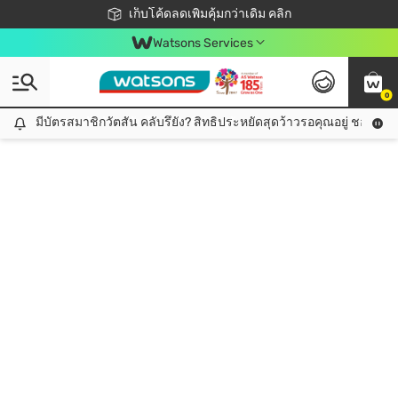
ชอปออนไลน์ครั้งแรก ลดเพิ่มจุก ๆ 10%! 🎉
เก็บโค้ดลดเพิ่มคุ้มกว่าเดิม คลิก
สมาชิกวัตสัน คลับดียังไง?
📦ส่งฟรี! เมื่อชอป 499฿
Watsons Services
0
มีบัตรสมาชิกวัตสัน คลับรึยัง? สิทธิประหยัดสุดว้าวรอคุณอยู่ ชอปคุ้มกว
มีบัตรสมาชิกวัตสัน คลับรึยัง? สิทธิประหยัดสุดว้าวรอคุณอยู่ ชอปคุ้มกว่าเดิม คลิก!