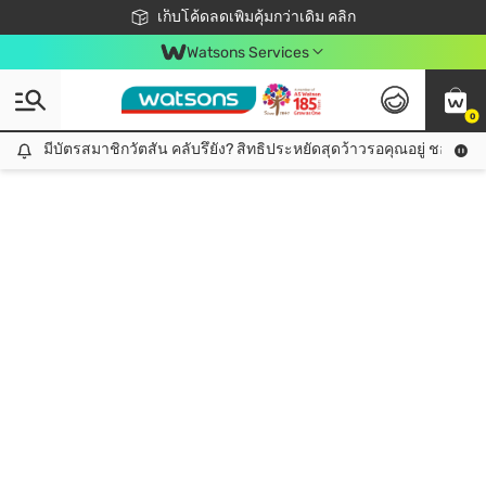
ชอปออนไลน์ครั้งแรก ลดเพิ่มจุก ๆ 10%! 🎉
เก็บโค้ดลดเพิ่มคุ้มกว่าเดิม คลิก
สมาชิกวัตสัน คลับดียังไง?
📦ส่งฟรี! เมื่อชอป 499฿
Watsons Services
0
มีบัตรสมาชิกวัตสัน คลับรึยัง? สิทธิประหยัดสุดว้าวรอคุณอยู่ ชอปคุ้มกว
มีบัตรสมาชิกวัตสัน คลับรึยัง? สิทธิประหยัดสุดว้าวรอคุณอยู่ ชอปคุ้มกว่าเดิม คลิก!