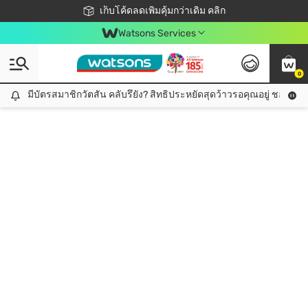
ชอปออนไลน์ครั้งแรก ลดเพิ่มจุก ๆ 10%! 🎉
เก็บโค้ดลดเพิ่มคุ้มกว่าเดิม คลิก
สมาชิกวัตสัน คลับดียังไง?
📦ส่งฟรี! เมื่อชอป 499฿
Watsons Services
0
มีบัตรสมาชิกวัตสัน คลับรึยัง? สิทธิประหยัดสุดว้าวรอคุณอยู่ ชอปคุ้มกว
มีบัตรสมาชิกวัตสัน คลับรึยัง? สิทธิประหยัดสุดว้าวรอคุณอยู่ ชอปคุ้มกว่าเดิม คลิก!