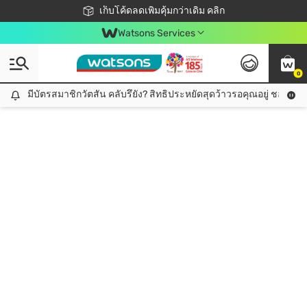
ชอปออนไลน์ครั้งแรก ลดเพิ่มจุก ๆ 10%! 🎉
เก็บโค้ดลดเพิ่มคุ้มกว่าเดิม คลิก
สมาชิกวัตสัน คลับดียังไง?
📦ส่งฟรี! เมื่อชอป 499฿
Watsons Services
0
มีบัตรสมาชิกวัตสัน คลับรึยัง? สิทธิประหยัดสุดว้าวรอคุณอยู่ ชอปคุ้มกว
มีบัตรสมาชิกวัตสัน คลับรึยัง? สิทธิประหยัดสุดว้าวรอคุณอยู่ ชอปคุ้มกว่าเดิม คลิก!