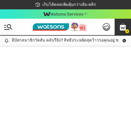
ชอปออนไลน์ครั้งแรก ลดเพิ่มจุก ๆ 10%! 🎉
เก็บโค้ดลดเพิ่มคุ้มกว่าเดิม คลิก
สมาชิกวัตสัน คลับดียังไง?
📦ส่งฟรี! เมื่อชอป 499฿
Watsons Services
0
มีบัตรสมาชิกวัตสัน คลับรึยัง? สิทธิประหยัดสุดว้าวรอคุณอยู่ ชอปคุ้มกว
มีบัตรสมาชิกวัตสัน คลับรึยัง? สิทธิประหยัดสุดว้าวรอคุณอยู่ ชอปคุ้มกว่าเดิม คลิก!