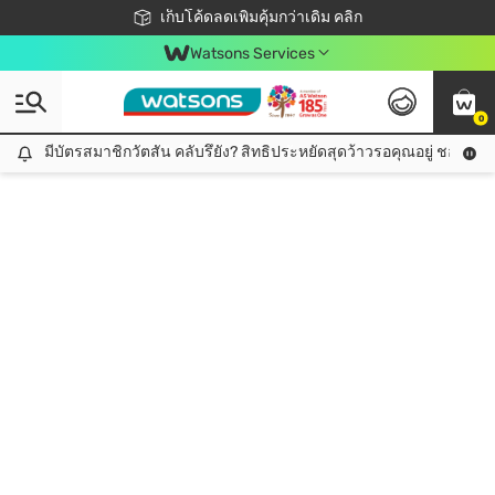
ชอปออนไลน์ครั้งแรก ลดเพิ่มจุก ๆ 10%! 🎉
เก็บโค้ดลดเพิ่มคุ้มกว่าเดิม คลิก
สมาชิกวัตสัน คลับดียังไง?
📦ส่งฟรี! เมื่อชอป 499฿
Watsons Services
0
มีบัตรสมาชิกวัตสัน คลับรึยัง? สิทธิประหยัดสุดว้าวรอคุณอยู่ ชอปคุ้มกว
มีบัตรสมาชิกวัตสัน คลับรึยัง? สิทธิประหยัดสุดว้าวรอคุณอยู่ ชอปคุ้มกว่าเดิม คลิก!