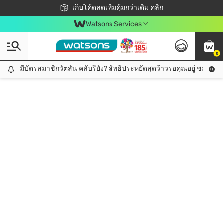
ชอปออนไลน์ครั้งแรก ลดเพิ่มจุก ๆ 10%! 🎉
เก็บโค้ดลดเพิ่มคุ้มกว่าเดิม คลิก
สมาชิกวัตสัน คลับดียังไง?
📦ส่งฟรี! เมื่อชอป 499฿
Watsons Services
0
มีบัตรสมาชิกวัตสัน คลับรึยัง? สิทธิประหยัดสุดว้าวรอคุณอยู่ ชอปคุ้มกว
มีบัตรสมาชิกวัตสัน คลับรึยัง? สิทธิประหยัดสุดว้าวรอคุณอยู่ ชอปคุ้มกว่าเดิม คลิก!