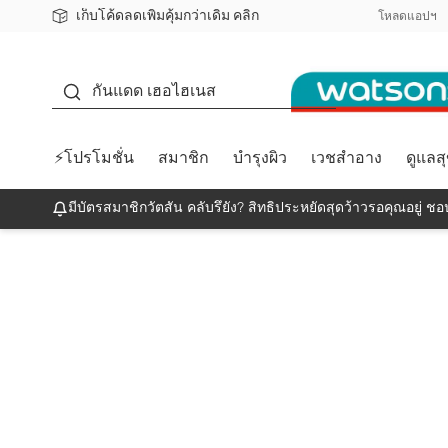
เก็บโค้ดลดเพิ่มคุ้มกว่าเดิม คลิก
ชอปออนไลน์ครั้งแรก ลดเพิ่มจุก ๆ 10%! 🎉
📦ส่งฟรี! เมื่อชอป 499฿
สมาชิกวัตสัน คลับดียังไง?
โหลดแอปฯ
กันแดด
กันแดด เฮอไฮเนส
⚡โปรโมชั่น
สมาชิก
บำรุงผิว
เวชสำอาง
ดูแลส
มีบัตรสมาชิกวัตสัน คลับรึยัง? สิทธิประหยัดสุดว้าวรอคุณอยู่ ชอป