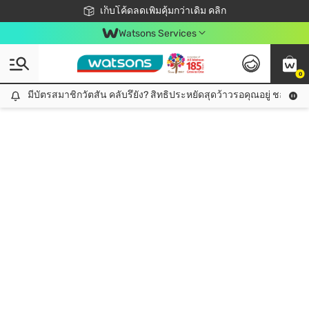
ชอปออนไลน์ครั้งแรก ลดเพิ่มจุก ๆ 10%! 🎉
เก็บโค้ดลดเพิ่มคุ้มกว่าเดิม คลิก
สมาชิกวัตสัน คลับดียังไง?
📦ส่งฟรี! เมื่อชอป 499฿
Watsons Services
0
มีบัตรสมาชิกวัตสัน คลับรึยัง? สิทธิประหยัดสุดว้าวรอคุณอยู่ ชอปคุ้มกว
มีบัตรสมาชิกวัตสัน คลับรึยัง? สิทธิประหยัดสุดว้าวรอคุณอยู่ ชอปคุ้มกว่าเดิม คลิก!