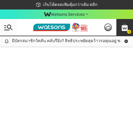
ชอปออนไลน์ครั้งแรก ลดเพิ่มจุก ๆ 10%! 🎉
เก็บโค้ดลดเพิ่มคุ้มกว่าเดิม คลิก
สมาชิกวัตสัน คลับดียังไง?
📦ส่งฟรี! เมื่อชอป 499฿
Watsons Services
0
มีบัตรสมาชิกวัตสัน คลับรึยัง? สิทธิประหยัดสุดว้าวรอคุณอยู่ ชอปคุ้มกว
มีบัตรสมาชิกวัตสัน คลับรึยัง? สิทธิประหยัดสุดว้าวรอคุณอยู่ ชอปคุ้มกว่าเดิม คลิก!