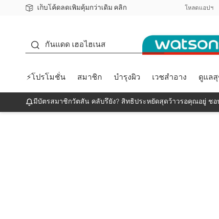
เก็บโค้ดลดเพิ่มคุ้มกว่าเดิม คลิก
ชอปออนไลน์ครั้งแรก ลดเพิ่มจุก ๆ 10%! 🎉
📦ส่งฟรี! เมื่อชอป 499฿
สมาชิกวัตสัน คลับดียังไง?
โหลดแอปฯ
กันแดด
กันแดด เฮอไฮเนส
⚡โปรโมชั่น
สมาชิก
บำรุงผิว
เวชสำอาง
ดูแลส
มีบัตรสมาชิกวัตสัน คลับรึยัง? สิทธิประหยัดสุดว้าวรอคุณอยู่ ชอป